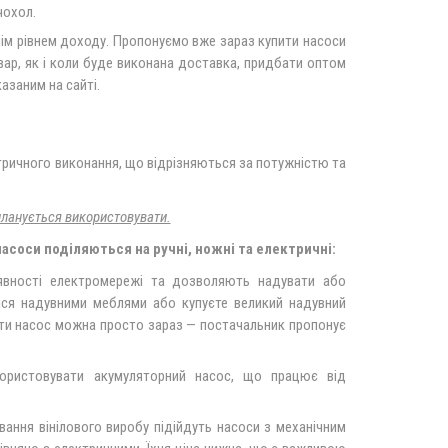
чохол.
ім рівнем доходу. Пропонуємо вже зараз купити насоси
вар, як і коли буде виконана доставка, придбати оптом
азаним на сайті.
ктричного виконання, що відрізняються за потужністю та
планується використовувати.
асоси поділяються на ручні, ножні та електричні:
явності електромережі та дозволяють надувати або
тися надувними меблями або купуєте великий надувний
ити насос можна просто зараз — постачальник пропонує
користовувати акумуляторний насос, що працює від
вання вінілового виробу підійдуть насоси з механічним