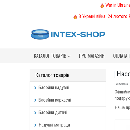
War in Ukrain
В Україні війна! 24 лютого
КАТАЛОГ ТОВАРІВ
ПРО МАГАЗИН
ОПЛАТА 
Нас
Каталог товарів
Головна
Басейни надувні
Офіційн
подарую
Басейни каркасні
Наша про
Басейни дитячі
Надувні матраци