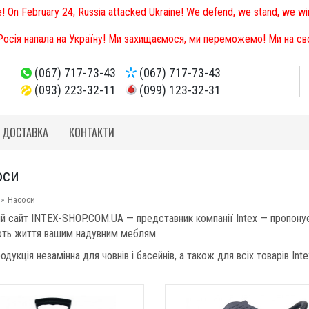
e! On February 24, Russia attacked Ukraine! We defend, we stand, we win
 Росія напала на Україну! Ми захищаємося, ми переможемо! Ми на свої
(067) 717-73-43
(067) 717-73-43
(093) 223-32-11
(099) 123-32-31
І ДОСТАВКА
КОНТАКТИ
оси
Насоси
ий сайт INTEX-SHOP.COM.UA — представник компанії Intex — пропонує 
ть життя вашим надувним меблям.
дукція незамінна для човнів і басейнів, а також для всіх товарів Inte