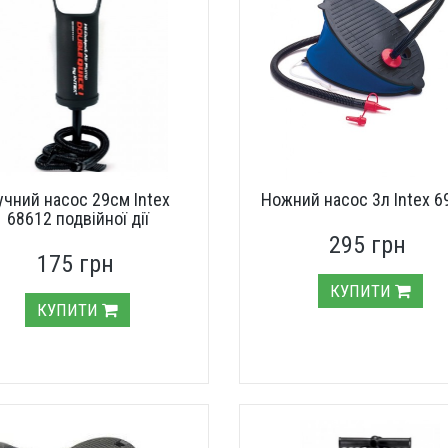
учний насос 29см Intex
Ножний насос 3л Intex 6
68612 подвійної дії
295 грн
175 грн
КУПИТИ
КУПИТИ