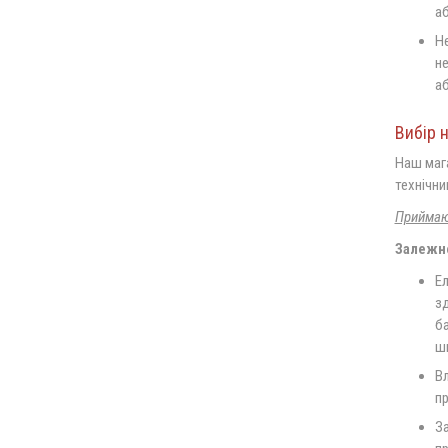
аб
Не
не
аб
Вибір 
Наш мага
технічни
Приймаюч
Залежно
Е
з
ба
ши
В
п
За