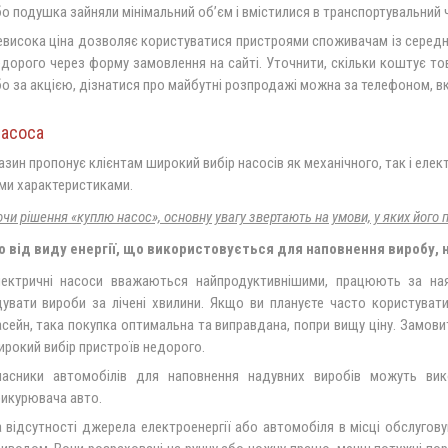
о подушка зайняли мінімальний об’єм і вмістилися в транспортувальний 
висока ціна дозволяє користуватися пристроями споживачам із середн
дорого через форму замовлення на сайті. Уточнити, скільки коштує то
о за акцією, дізнатися про майбутні розпродажі можна за телефоном, вк
насоса
зин пропонує клієнтам широкий вибір насосів як механічного, так і еле
ми характеристиками.
и рішення «куплю насос», основну увагу звертають на умови, у яких його 
 від виду енергії, що використовується для наповнення виробу, н
лектричні насоси вважаються найпродуктивнішими, працюють за на
дувати вироби за лічені хвилини. Якщо ви плануєте часто користува
сейн, така покупка оптимальна та виправдана, попри вищу ціну. Замов
рокий вибір пристроїв недорого.
ласники автомобілів для наповнення надувних виробів можуть ви
рикурювача авто.
 відсутності джерела електроенергії або автомобіля в місці обслугову