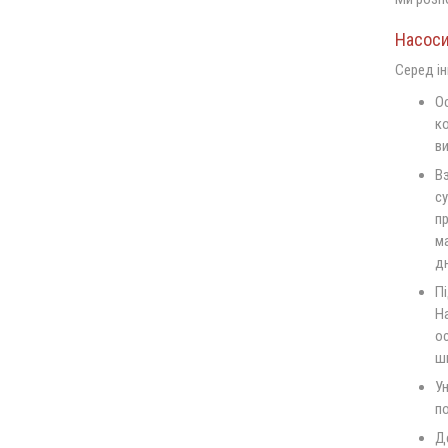
Насоси
Серед ін
Ос
к
ви
В
су
пр
ма
дн
Пі
Н
ос
ш
Ун
по
Де