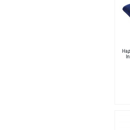
Над
I