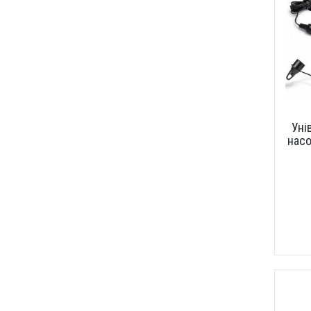
Уні
насо