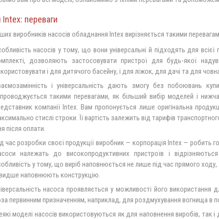
 Intex: переваги
ших виробників насосів обладнання Intex вирізняється такими перевагам
обливість насосів у тому, що вони універсальні й підходять для всієї
омплекті, дозволяють застосовувати пристрої для будь-якої надув
користовувати і для дитячого басейну, і для ліжок, для дачі та для човна
заємозамінність і універсальність дають змогу без побоювань купи
проводжується такими перевагами, як більший вибір моделей і нижча 
едставник компанії Intex. Вам пропонується лише оригінальна продукці
ксимально стислі строки. Її вартість залежить від тарифів транспортн
я після оплати.
д час розробки своєї продукції виробник — корпорація Intex — робить г
асоси належать до високопродуктивних пристроїв і відрізняються 
обливість у тому, що виріб наповнюється не лише під час прямого ходу, а
видше наповнюють конструкцію.
іверсальність насоса проявляється у можливості його використання дл
за первинним призначенням, наприклад, для роздмухування вогнища в п
які моделі насосів використовуються як для наповнення виробів, так і