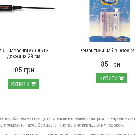
іні-насос Intex 68613,
Ремонтний набір Intex 5
довжина 29 см
85 грн
105 грн
КУПИТИ
КУПИТИ
вні вироби безжиттєві доти, доки не наповнені повітрям. Плануючи куп
ьте замовити насос. Без цього пристрою не вирушають у подорож.
вімо вам про всі моделі, ознайомимо з їхніми перевагами та допоможем