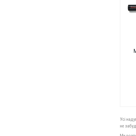
М
Усі наду
не забуд
Ми розпо