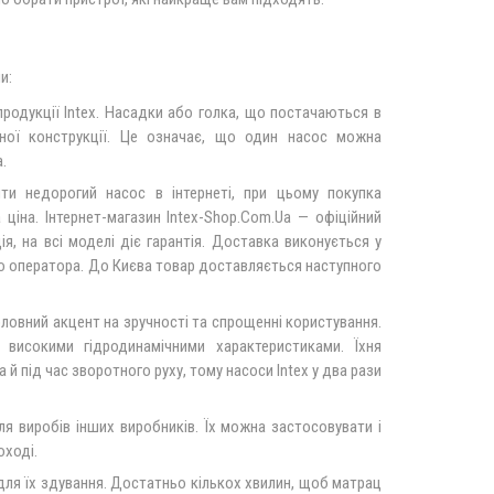
и:
 продукції Intex. Насадки або голка, що постачаються в
ної конструкції. Це означає, що один насос можна
.
ти недорогий насос в інтернеті, при цьому покупка
ціна. Інтернет-магазин Intex-Shop.Com.Ua — офіційний
я, на всі моделі діє гарантія. Доставка виконується у
ого оператора. До Києва товар доставляється наступного
оловний акцент на зручності та спрощенні користування.
високими гідродинамічними характеристиками. Їхня
 й під час зворотного руху, тому насоси Intex у два рази
я виробів інших виробників. Їх можна застосовувати і
оході.
 для їх здування. Достатньо кількох хвилин, щоб матрац