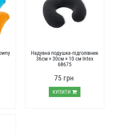
Downy
Надувна подушка-підголівник
36см × 30см × 10 см Intex
68675
75 грн
КУПИТИ