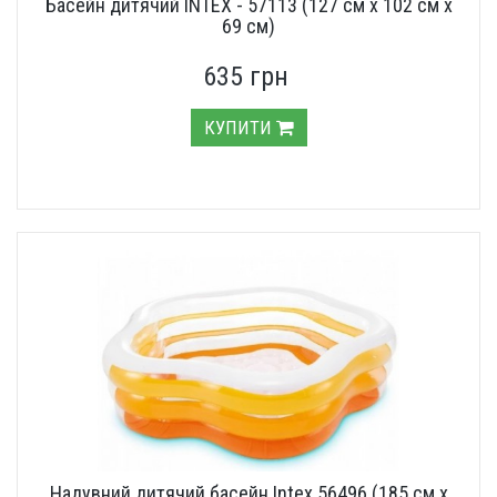
Басейн дитячий INTEX - 57113 (127 см х 102 см х
69 см)
635 грн
КУПИТИ
Надувний дитячий басейн Intex 56496 (185 см х