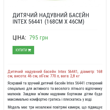
ДИТЯЧИЙ НАДУВНИЙ БАСЕЙН
INTEX 56441 (168СМ Х 46СМ)
ЦІНА:
795 грн
КУПИТИ
Дитячий надувний басейн Intex 56441, діаметр: 168
см, висота: 46 см, обʼєм: 770 л, вага: 2,8 кг
Яскравий та зручний дитячий басейн Intex 56441 створений
спеціально для активного та веселого літнього відпочинку
малюків. Завдяки мʼяким надувним бортикам дітям буде
максимально комфортно гратись і плескатись у воді.
Модель має три незалежні повітряні камери, що підвищує