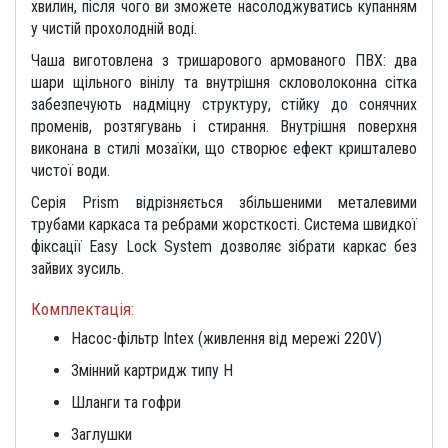
хвилин, після чого ви зможете насолоджуватись купанням
у чистій прохолодній воді.
Чаша виготовлена з тришарового армованого ПВХ: два
шари щільного вінілу та внутрішня скловолоконна сітка
забезпечують надміцну структуру, стійку до сонячних
променів, розтягувань і стирання. Внутрішня поверхня
виконана в стилі мозаїки, що створює ефект кришталево
чистої води.
Серія Prism відрізняється збільшеними металевими
трубами каркаса та ребрами жорсткості. Система швидкої
фіксації Easy Lock System дозволяє зібрати каркас без
зайвих зусиль.
Комплектація:
Насос-фільтр Intex (живлення від мережі 220V)
Змінний картридж типу H
Шланги та гофри
Заглушки