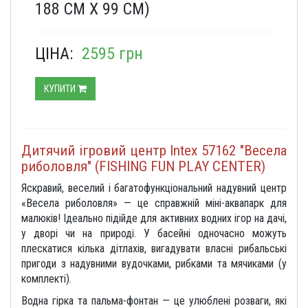
188 СМ Х 99 СМ)
ЦІНА:
2595 грн
КУПИТИ
Дитячий ігровий центр Intex 57162 "Весела
риболовля" (FISHING FUN PLAY CENTER)
Яскравий, веселий і багатофункціональний надувний центр
«Весела риболовля» — це справжній міні-аквапарк для
малюків! Ідеально підійде для активних водних ігор на дачі,
у дворі чи на природі. У басейні одночасно можуть
плескатися кілька дітлахів, вигадувати власні рибальські
пригоди з надувними вудочками, рибками та мячиками (у
комплекті).
Водна гірка та пальма-фонтан — це улюблені розваги, які