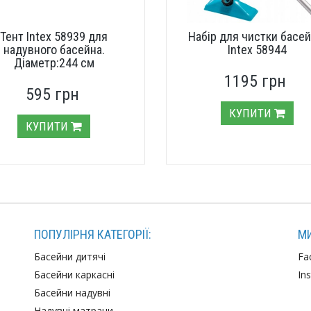
Тент Intex 58939 для
Набір для чистки басей
надувного басейна.
Intex 58944
Діаметр:244 см
1195 грн
595 грн
КУПИТИ
КУПИТИ
ПОПУЛІРНЯ КАТЕГОРІЇ:
МИ
Басейни дитячі
Fa
Басейни каркасні
In
Басейни надувні
Надувні матраци