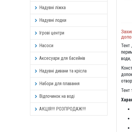
Надувні ліжка
Надувні лодки
Захис
Ігрові центри
допо
Насоси
Тент 
перим
Аксесуари для басейнів
води,
Конст
Надувні дивани та крісла
допом
отвор
Набори для плавання
Тент 
Відпочинок на воді
Хара
АКЦІЯ!!! РОЗПРОДАЖ!!!