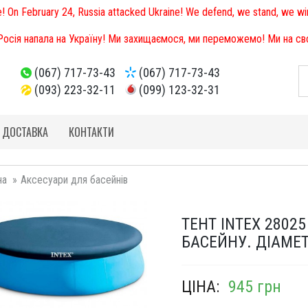
e! On February 24, Russia attacked Ukraine! We defend, we stand, we win
 Росія напала на Україну! Ми захищаємося, ми переможемо! Ми на свої
(067) 717-73-43
(067) 717-73-43
(093) 223-32-11
(099) 123-32-31
І ДОСТАВКА
КОНТАКТИ
на
Аксесуари для басейнів
ТЕНТ INTEX 2802
БАСЕЙНУ. ДІАМЕТ
ЦІНА:
945 грн