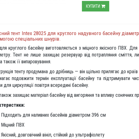
КУПИТИ
ний тент Intex 28025 для круглого надувного басейну діаметро
могою спеціальних шнурів.
для круглого басейну виготовляється з міцного якісного ПВХ. Для 
етру. Тент не лише захищає резервуар від потрапляння сміття, ли
 а також її випаровування.
рукція тенту продумана до дрібниць — він щільно прилягає до країв
агає подовжити термін експлуатації басейну та підтримувати чис
и для циркуляції повітря всередині басейну.
також захищає матеріал басейну від вигоряння та впливу сонячних пр
ктеристики:
Підходить для наливних басейнів діаметром 396 см
Міцний ПВХ
Якісний, довговічний вініл, стійкий до ультрафіолету