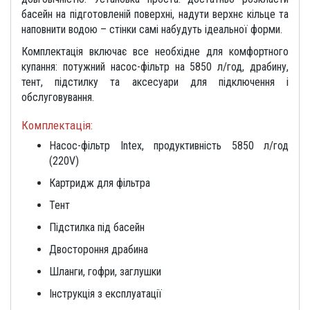
басейн
на
підготовленій
поверхні,
надути
верхнє
кільце
та
наповнити
водою –
стінки
самі
набудуть
ідеальної
форми.
Комплектація
включає
все
необхідне
для
комфортного
купання:
потужний
насос-
фільтр
на
5850
л/
год,
драбину,
тент,
підстилку
та
аксесуари
для
підключення
і
обслуговування
.
Комплектація:
Насос-
фільтр
Intex,
продуктивність
5850
л/
год
(
220V)
Картридж
для
фільтра
Тент
Підстилка
під
басейн
Двостороння
драбина
Шланги,
гофри,
заглушки
Інструкція
з
експлуатації