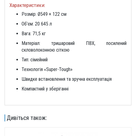
Характеристики:
Розмір:
Ø549 ×
122
см
Об’єм:
20
645
л
Вага:
71,5
кг
Матеріал:
тришаровий
ПВХ,
посилений
скловолоконною
сіткою
Тип:
сімейний
Технологія «
Super-
Tough»
Швидке
встановлення
та
зручна
експлуатація
Компактний
у
зберіганні
Дивіться також: