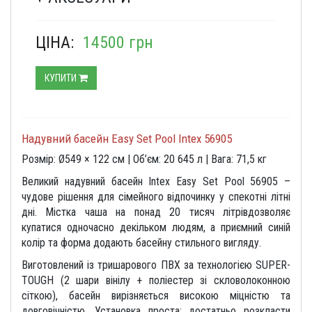
ЦІНА:
14500 грн
КУПИТИ
Надувний
басейн
Easy
Set
Pool
Intex
56905
Розмір:
Ø549 ×
122
см |
Об’єм:
20
645
л |
Вага:
71,5
кг
Великий
надувний
басейн
Intex
Easy
Set
Pool
56905
–
чудове
рішення
для
сімейного
відпочинку
у
спекотні
літні
дні.
Містка
чаша
на
понад
20
тисяч
літрів
дозволяє
купатися
одночасно
декільком
людям,
а
приємний
синій
колір
та
форма
додають
басейну
стильного
вигляду.
Виготовлений
із
тришарового
ПВХ
за
технологією
SUPER-
TOUGH
(
2
шари
вінілу +
поліестер
зі
скловолоконною
сіткою),
басейн
вирізняється
високою
міцністю
та
довговічністю.
Установка
проста:
достатньо
розкласти