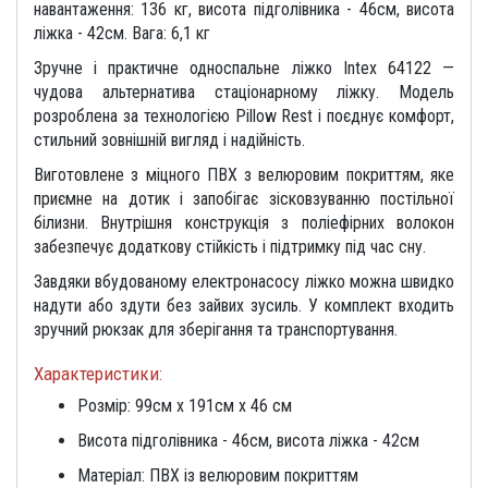
навантаження: 136 кг,
висота підголівника - 46см, висота
ліжка - 42см.
Вага: 6,1 кг
Зручне і практичне односпальне ліжко Intex 64122 —
чудова альтернатива стаціонарному ліжку. Модель
розроблена за технологією Pillow Rest і поєднує комфорт,
стильний зовнішній вигляд і надійність.
Виготовлене з міцного ПВХ з велюровим покриттям, яке
приємне на дотик і запобігає зісковзуванню постільної
білизни. Внутрішня конструкція з поліефірних волокон
забезпечує додаткову стійкість і підтримку під час сну.
Завдяки вбудованому електронасосу ліжко можна швидко
надути або здути без зайвих зусиль. У комплект входить
зручний рюкзак для зберігання та транспортування.
Характеристики:
Розмір: 99см х 191см х 46 см
Висота підголівника - 46см, висота ліжка - 42см
Матеріал: ПВХ із велюровим покриттям