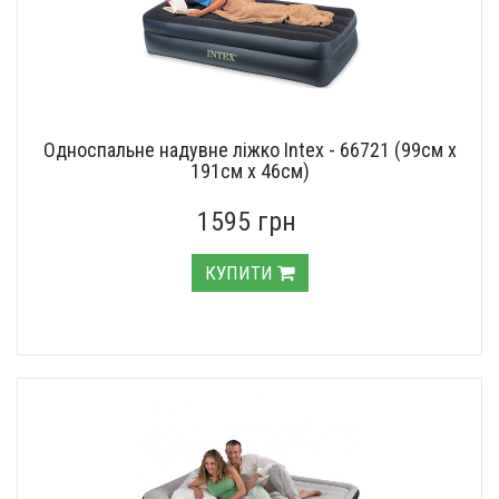
Односпальне надувне ліжко Intex - 66721 (99см х
191см х 46см)
1595 грн
КУПИТИ