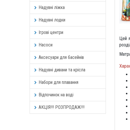
Надувні ліжка
Надувні лодки
Ігрові центри
Цей я
Насоси
розді
Матра
Аксесуари для басейнів
Хара
Надувні дивани та крісла
Набори для плавання
Відпочинок на воді
АКЦІЯ!!! РОЗПРОДАЖ!!!