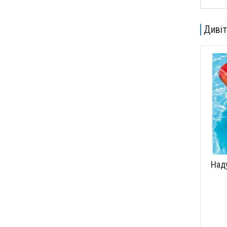
Дивіт
Над