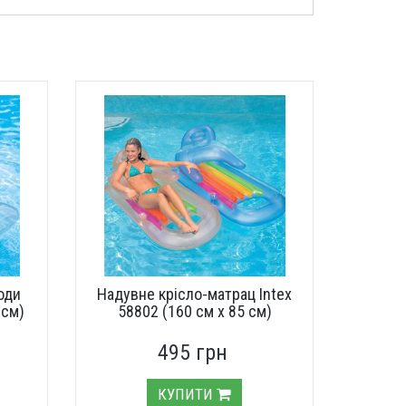
оди
Надувне крісло-матрац Intex
 см)
58802 (160 см х 85 см)
495 грн
КУПИТИ