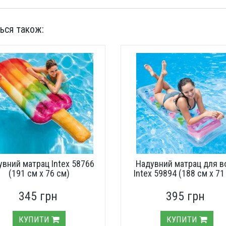
ься також:
увний матрац Intex 58766
Надувний матрац для в
(191 см х 76 см)
Intex 59894 (188 см х 71
345 грн
395 грн
КУПИТИ
КУПИТИ