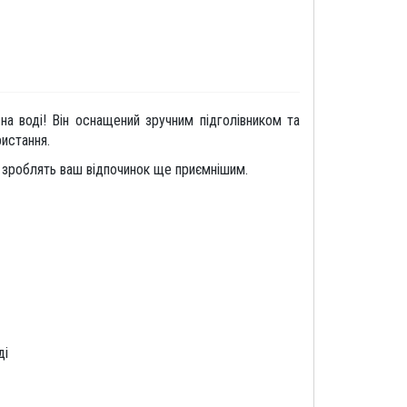
а воді! Він оснащений зручним підголівником та
ристання.
і зроблять ваш відпочинок ще приємнішим.
ді