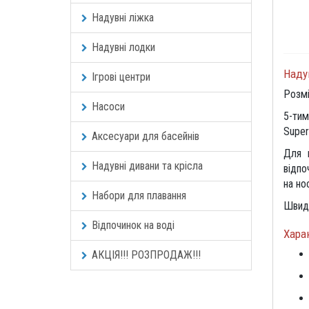
Надувні ліжка
Надувні лодки
Наду
Ігрові центри
Розмі
Насоси
5-тим
Super
Аксесуари для басейнів
Для 
Надувні дивани та крісла
відпо
на но
Набори для плавання
Швидк
Відпочинок на воді
Хара
АКЦІЯ!!! РОЗПРОДАЖ!!!