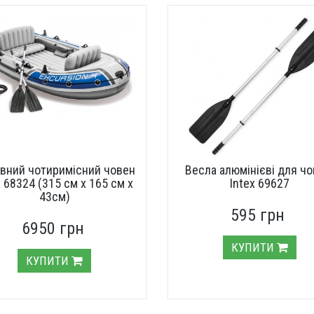
вний чотиримісний човен
Весла алюмінієві для чо
x 68324 (315 см х 165 см х
Intex 69627
43см)
595 грн
6950 грн
КУПИТИ
КУПИТИ