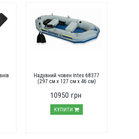
внів
Надувний човен Intex 68377
(297 см х 127 см х 46 см)
10950 грн
КУПИТИ