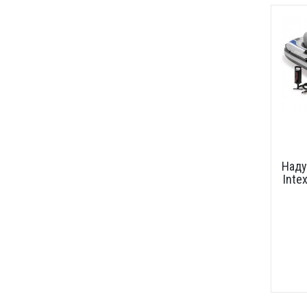
Наду
Inte