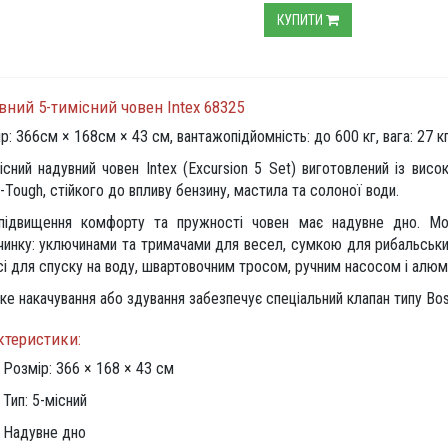
КУПИТИ
вний 5-тимісний човен Intex 68325
р: 366см × 168см × 43 см, вантажопідйомність: до 600 кг, вага: 27 к
існий надувний човен Intex (Excursion 5 Set) виготовлений із вис
-Tough, стійкого до впливу бензину, мастила та солоної води.
підвищення комфорту та пружності човен має надувне дно. Мо
чинку: уключинами та тримачами для весел, сумкою для рибальськи
сі для спуску на воду, швартовочним тросом, ручним насосом і алюм
е накачування або здування забезпечує спеціальний клапан типу Bos
ктеристики:
Розмір: 366 × 168 × 43 см
Тип: 5-місний
Надувне дно