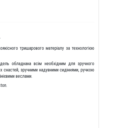
г
окоякісного тришарового матеріалу за технологією
дель обладнана всім необхідним для зручного
х снастей, зручними надувними сидіннями, ручкою
інієвими веслами.
ton.