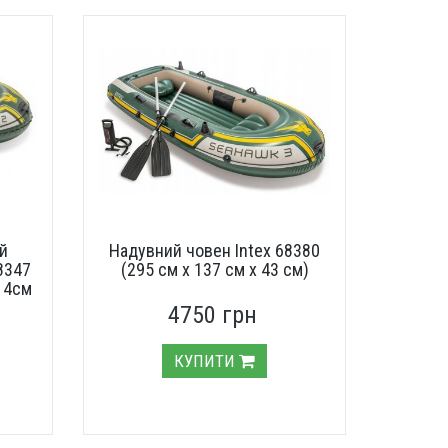
ий
Надувний човен Intex 68380
8347
(295 см х 137 см х 43 см)
14см
4750 грн
КУПИТИ