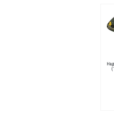
Над
(