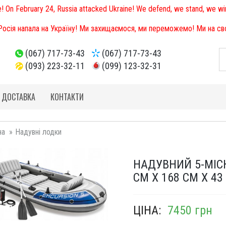
e! On February 24, Russia attacked Ukraine! We defend, we stand, we win
 Росія напала на Україну! Ми захищаємося, ми переможемо! Ми на свої
(067) 717-73-43
(067) 717-73-43
(093) 223-32-11
(099) 123-32-31
І ДОСТАВКА
КОНТАКТИ
на
Надувні лодки
НАДУВНИЙ 5-МІСН
СМ Х 168 СМ Х 43
ЦІНА:
7450 грн