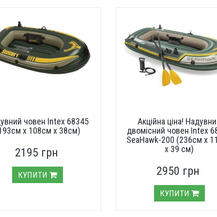
увний човен Intex 68345
Акційна ціна! Надувн
193см х 108см х 38см)
двомісний човен Intex 6
SeaHawk-200 (236см х 1
x 39 см)
2195 грн
2950 грн
КУПИТИ
КУПИТИ