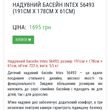
НАДУВНИЙ БАСЕЙН INTEX 56493
(191СМ Х 178СМ Х 61СМ)
ЦІНА:
1695 грн
КУПИТИ
Надувний басейн Intex 56493, розмір: 191см × 178см ×
61см, об’єм: 723 л, вага: 5,5 кг
Дитячий надувний басейн Intex 56493 — це вдале
поєднання стильного дизайну, високої якості та
функціональності. Завдяки збільшеним розмірам він
належить до серії сімейних басейнів і підходить як для
дітей, так і для дорослих.
М’яке надувне дно забезпечує додатковий комфорт, а три
незалежні повітряні камери гарантують підвищену безпеку