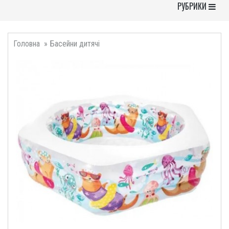
Toggle Navigati
РУБРИКИ
Головна
Басейни дитячі