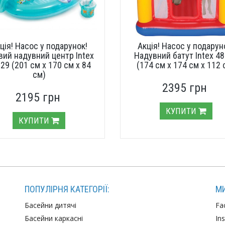
ція! Насос у подарунок!
Акція! Насос у подарун
вий надувний центр Intex
Надувний батут Intex 4
29 (201 см х 170 см х 84
(174 см х 174 см х 112 
см)
2395 грн
2195 грн
КУПИТИ
КУПИТИ
ПОПУЛІРНЯ КАТЕГОРІЇ:
МИ
Басейни дитячі
Fa
Басейни каркасні
In