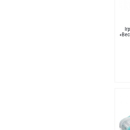
Іг
«Вес