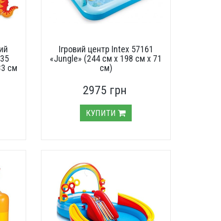
ий
Ігровий центр Intex 57161
135
«Jungle» (244 см х 198 см х 71
33 см
см)
2975 грн
КУПИТИ