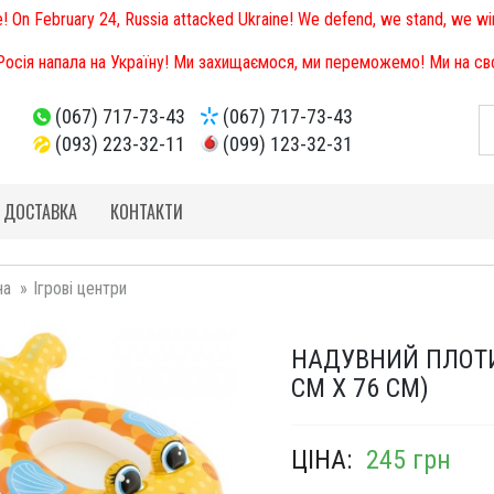
e! On February 24, Russia attacked Ukraine! We defend, we stand, we win
 Росія напала на Україну! Ми захищаємося, ми переможемо! Ми на свої
(067) 717-73-43
(067) 717-73-43
(093) 223-32-11
(099) 123-32-31
І ДОСТАВКА
КОНТАКТИ
на
Ігрові центри
НАДУВНИЙ ПЛОТИК
СМ Х 76 СМ)
ЦІНА:
245 грн