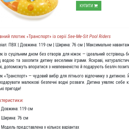
КУПИТИ
вний плотик «Транспорт» із серії
See-Me-Sit Pool Riders
іал: ПВХ | Довжина: 119 см | Ширина: 76 см | Максимальне навантаж
к із суцільним дном без отворів для ніжок — ідеальний острівець 
 водою та захопити дитину веселими іграми. Яскраві, натураліст
і, допоможуть впоратися з невпевненістю й подарують безліч позити
к «Транспорт» — чудовий вибір для літнього відпочинку з дитиною. 
одарувати малюкові безпечні водні розваги. Дитина уявляє себе к
кі пригоди!
ктеристики:
Довжина: 119 см
Ширина: 76 см
Модель представлена у кількох варіантах