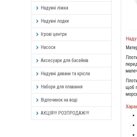
Надувні ліжка
Надувні лодки
Ігрові центри
Наду
Насоси
Матер
Плоти
Аксесуари для басейнів
перед
малеч
Надувні дивани та крісла
Плоти
Набори для плавання
щоб п
морсь
Відпочинок на воді
Хара
АКЦІЯ!!! РОЗПРОДАЖ!!!