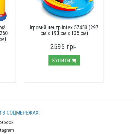
ок!
Ігровий центр Intex 57453 (297
8260
см х 193 см х 135 см)
см)
2595 грн
КУПИТИ
 В СОЦМЕРЕЖАХ:
cebook
stagram