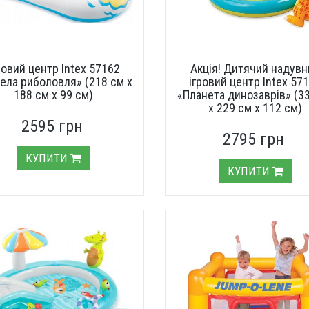
ровий центр Intex 57162
Акція! Дитячий надувн
ела риболовля» (218 см х
ігровий центр Intex 57
188 см х 99 см)
«Планета динозаврів» (3
х 229 см х 112 см)
2595 грн
2795 грн
КУПИТИ
КУПИТИ